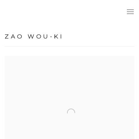
ZAO WOU-KI
View works.